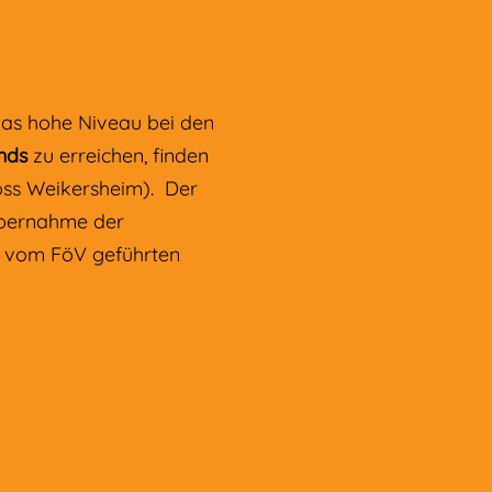
das hohe Niveau bei den
nds
zu erreichen, finden
loss Weikersheim). Der
 Übernahme der
en vom FöV geführten